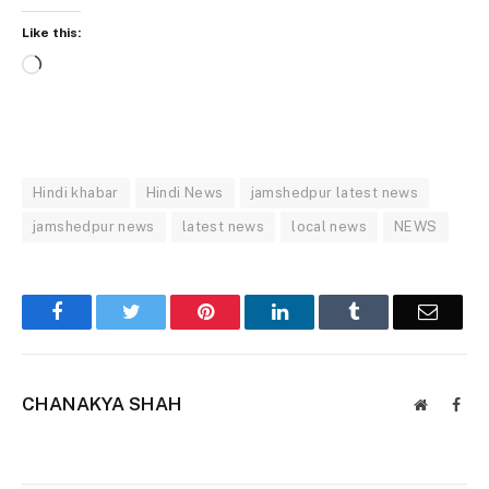
Like this:
Loading…
Hindi khabar
Hindi News
jamshedpur latest news
jamshedpur news
latest news
local news
NEWS
Facebook
Twitter
Pinterest
LinkedIn
Tumblr
Email
CHANAKYA SHAH
Website
Face