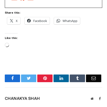
Share this:
X
Facebook
WhatsApp
Like this:
Loading…
Facebook
Twitter
Pinterest
LinkedIn
Tumblr
Email
CHANAKYA SHAH
Website
Face